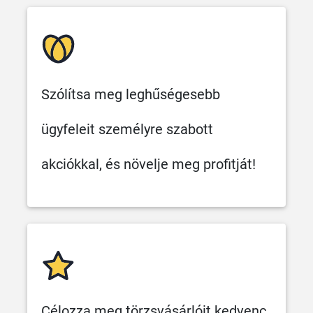
Szólítsa meg leghűségesebb
ügyfeleit személyre szabott
akciókkal, és növelje meg profitját!
Célozza meg törzsvásárlóit kedvenc